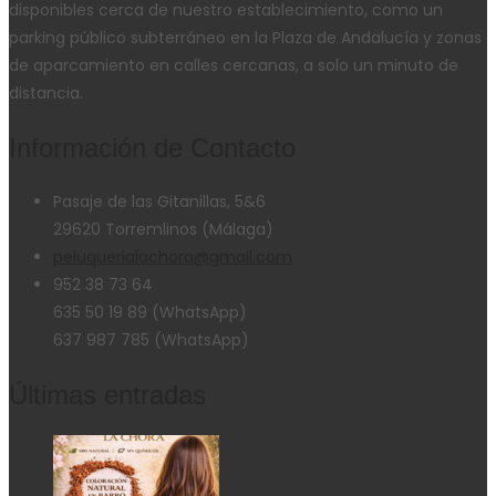
disponibles cerca de nuestro establecimiento, como un
parking público subterráneo en la Plaza de Andalucía y zonas
de aparcamiento en calles cercanas, a solo un minuto de
distancia.
Información de Contacto
Pasaje de las Gitanillas, 5&6
29620 Torremlinos (Málaga)
peluquerialachora@gmail.com
952 38 73 64
635 50 19 89 (WhatsApp)
637 987 785 (WhatsApp)
Últimas entradas