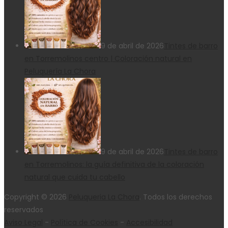
9 de abril de 2026
Tintes de barro
en Torremolinos centro | Coloración natural en
Peluquería La Chora
9 de abril de 2026
Tintes de barro
en Torremolinos: la guía definitiva de la coloración
natural que cuida tu cabello
Copyright © 2026
Peluqueria La Chora
. Todos los derechos
reservados
Aviso Legal
-
Política de Cookies
-
Accesibilidad