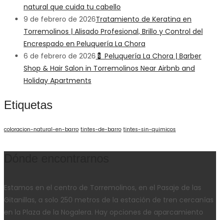
natural que cuida tu cabello
9 de febrero de 2026
Tratamiento de Keratina en
Torremolinos | Alisado Profesional, Brillo y Control del
Encrespado en Peluquería La Chora
6 de febrero de 2026
💈 Peluquería La Chora | Barber
Shop & Hair Salon in Torremolinos Near Airbnb and
Holiday Apartments
Etiquetas
coloracion-natural-en-barro
tintes-de-barro
tintes-sin-quimicos
Dónde encontrarnos
Estamos en el centro de Torremolinos, en el Pasaje de las
Gitanillas, a solo 250 metros de la estación de tren cercanías
en la Plaza de la Nogalera. Hay opciones de aparcamiento