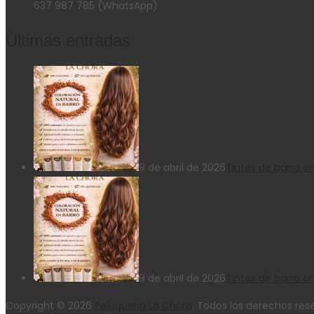
637 987 785 (WhatsApp)
Últimas entradas
9 de abril de 2026
Tintes de barro e
9 de abril de 2026
Tintes de barro en
Copyright © 2026
Peluqueria La Chora
. Todos los derechos res