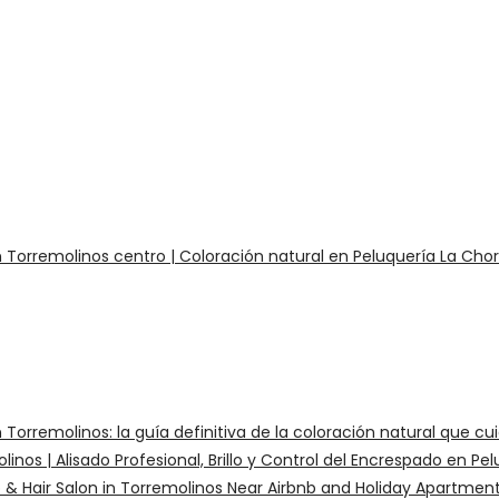
n Torremolinos centro | Coloración natural en Peluquería La Cho
 Torremolinos: la guía definitiva de la coloración natural que cu
nos | Alisado Profesional, Brillo y Control del Encrespado en Pe
p & Hair Salon in Torremolinos Near Airbnb and Holiday Apartmen