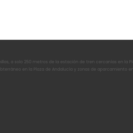
nillas, a solo 250 metros de la estación de tren cercanías en la
bterráneo en la Plaza de Andalucía y zonas de aparcamiento en 