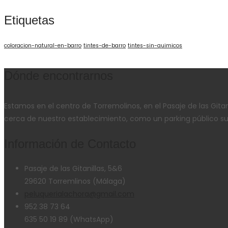
Etiquetas
coloracion-natural-en-barro
tintes-de-barro
tintes-sin-quimicos
Dónde encontrarnos
Estamos en el centro de Torremolinos, en el Pasaje de las Gita
cerca de nuestro establecimiento, como un parking público su
Información de Contacto
Pasaje de las Gitanillas, 5&6
29620 Torremlinos (Málaga)
peluquerialachora@gmail.com
952 38 73 64
635 50 19 89 (WhatsApp)