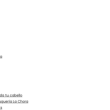
ra
ida tu cabello
luquería La Chora
ts