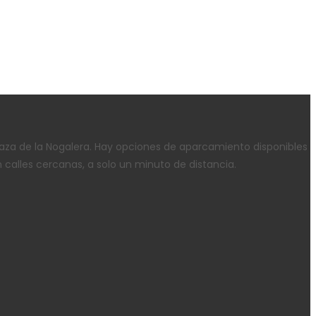
 Plaza de la Nogalera. Hay opciones de aparcamiento disponibles
calles cercanas, a solo un minuto de distancia.