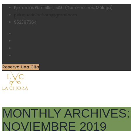
Pje. de las Gitanillas, 5&6 (Torremolinos, Málaga)
peluquerialachora@gmail.com
952387364
Reserva Una Cita
MONTHLY ARCHIVES:
NOVIEMBRE 2019