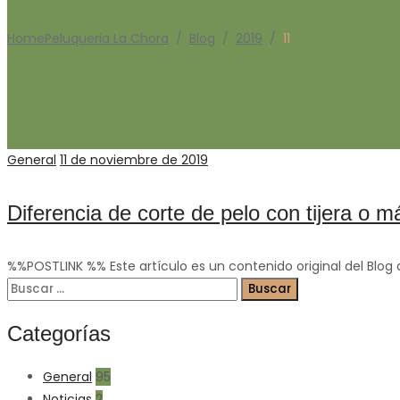
Home
Peluqueria La Chora
/
Blog
/
2019
/
11
Categories
Posted
General
11 de noviembre de 2019
on
Diferencia de corte de pelo con tijera o 
%%POSTLINK %% Este artículo es un contenido original del Blog d
Buscar:
Categorías
General
95
Noticias
2